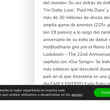
del mundo». Su voz detrás de éxi
‘I’m Outta Love’, ‘Paid My Dues’ 
más de 30 millones de discos de
amplia gama de premios (225+ pr
(en 19 países) a lo largo del cami
aniversario de su éxito de debut 
multitudinaria gira por el Reino 
Lockdown – The 22nd Anniversary
capítulo con «Our Songs»: Se tra
más exitosas que descubrió duran
país en el que Anastacia es una 
día.EARLY ENTRYEl Early Entry in
ecerte la mejor experiencia en nuestra web.
para ver a ANASTACIA en directo-
Acept
qué cookies utilizamos o desactivarlas en los
ajustes
.
accede a pista antes que el públi
limitada: tote bag y póster del c