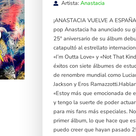
Artista:
Anastacia
¡ANASTACIA VUELVE A ESPAÑA 
pop Anastacia ha anunciado su g
25º aniversario de su álbum debu
catapultó al estrellato internaci
«I’m Outta Love» y «Not That Kind
éxitos con siete álbumes de estud
de renombre mundial como Luciano
Jackson y Eros Ramazzotti.Habland
«Estoy más que emocionada de es
y tengo la suerte de poder actuar
para mis fans más especiales. No
primer álbum, lo que hace que es
puedo creer que hayan pasado 25