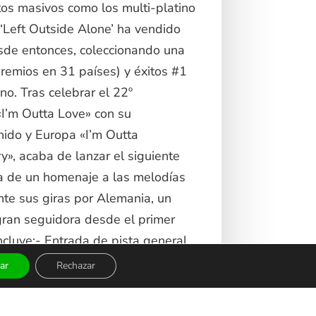
tos masivos como los multi-platino
y ‘Left Outside Alone’ ha vendido
sde entonces, coleccionando una
emios en 31 países) y éxitos #1
no. Tras celebrar el 22º
«I’m Outta Love» con su
Unido y Europa «I’m Outta
», acaba de lanzar el siguiente
ta de un homenaje a las melodías
te sus giras por Alemania, un
gran seguidora desde el primer
cluye:- Entrada de pista general
 Acceso Early Entry al recinto:
ar
Rechazar
co general- Un regalo edición
oncierto impreso en lienzo- Una