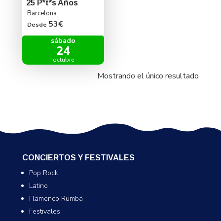
25 P*t*s Años
Barcelona
53€
Desde
sábado
24
octubre
Mostrando el único resultado
CONCIERTOS Y FESTIVALES
Pop Rock
Latino
Flamenco Rumba
Festivales