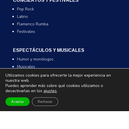
CONCIERTOS Y FESTIVALES
Pop Rock
Latino
Flamenco Rumba
Festivales
ESPECTÁCULOS Y MUSICALES
Humor y monólogos
Musicales
Infantil y familiar
Utilizamos cookies para ofrecerte la mejor experiencia en
nuestra web.
Magia
Puedes aprender más sobre qué cookies utilizamos o
desactivarlas en los
ajustes
.
TEATRO Y DANZA
Aceptar
Rechazar
Teatro
Danza
Comedia