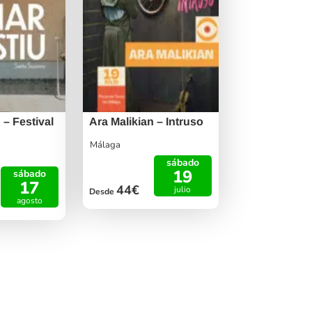
 – Festival
Ara Malikian – Intruso
Málaga
sábado
19
sábado
17
44€
julio
Desde
agosto