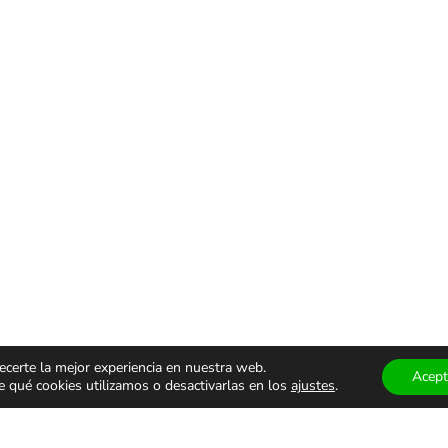
ecerte la mejor experiencia en nuestra web.
Acept
qué cookies utilizamos o desactivarlas en los
ajustes
.