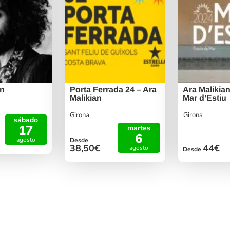
an
Porta Ferrada 24 – Ara
Ara Malikian
Malikian
Mar d’Estiu
Girona
Girona
sábado
17
martes
6
agosto
Desde
38,50€
44€
agosto
Desde