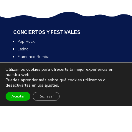
CONCIERTOS Y FESTIVALES
Pop Rock
Latino
Flamenco Rumba
Festivales
Utilizamos cookies para ofrecerte la mejor experiencia en
nuestra web.
Puedes aprender más sobre qué cookies utilizamos o
ESPECTÁCULOS Y MUSICALES
desactivarlas en los
ajustes
.
Humor y monólogos
Aceptar
Rechazar
Musicales
Infantil y familiar
Magia