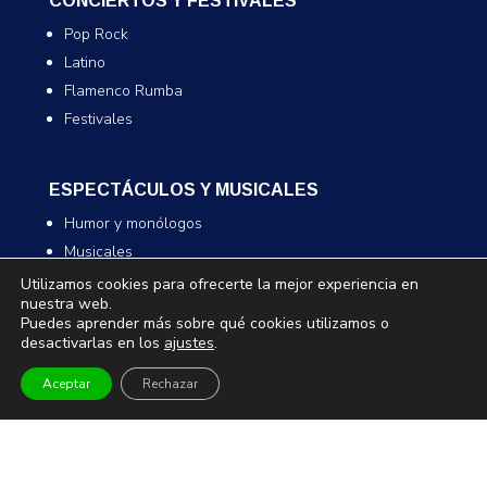
CONCIERTOS Y FESTIVALES
Pop Rock
Latino
Flamenco Rumba
Festivales
ESPECTÁCULOS Y MUSICALES
Humor y monólogos
Musicales
Infantil y familiar
Utilizamos cookies para ofrecerte la mejor experiencia en
nuestra web.
Magia
Puedes aprender más sobre qué cookies utilizamos o
desactivarlas en los
ajustes
.
TEATRO Y DANZA
Aceptar
Rechazar
Teatro
Danza
Comedia