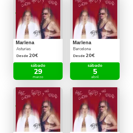
Marlena
Marlena
Asturias
Barcelona
20€
20€
Desde
Desde
sábado
sábado
29
5
marzo
abril