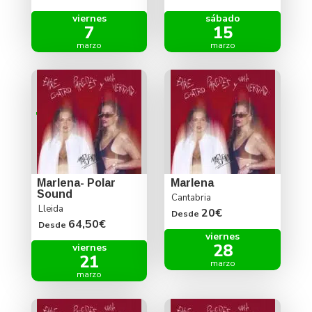
viernes
sábado
7
15
marzo
marzo
Marlena- Polar
Marlena
Sound
Cantabria
Lleida
20€
Desde
64,50€
Desde
viernes
28
viernes
21
marzo
marzo