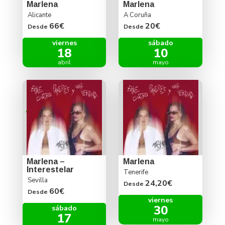
Marlena
Marlena
Alicante
A Coruña
66€
20€
Desde
Desde
viernes
sábado
18
10
abril
mayo
Marlena –
Marlena
Interestelar
Tenerife
Sevilla
24,20€
Desde
60€
Desde
viernes
30
sábado
17
mayo