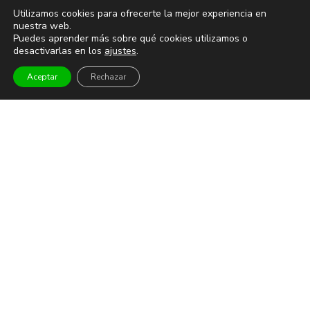
Utilizamos cookies para ofrecerte la mejor experiencia en
Magia
nuestra web.
Puedes aprender más sobre qué cookies utilizamos o
desactivarlas en los
ajustes
.
TEATRO Y DANZA
Aceptar
Rechazar
Teatro
Danza
Comedia
Infantil
MUSEOS Y VISITAS GUIADAS
Museos
Visitas guiadas
DEPORTES
Fútbol
Baloncesto