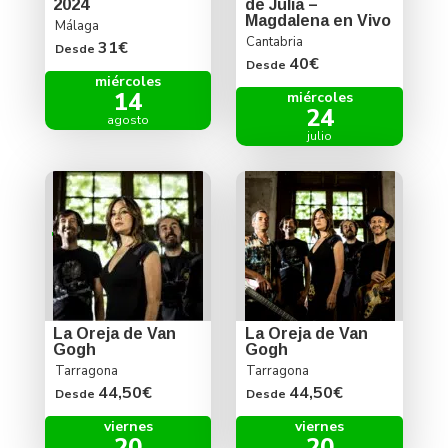
2024
de Julia –
Magdalena en Vivo
Málaga
Cantabria
31€
Desde
40€
Desde
miércoles
14
miércoles
24
agosto
julio
La Oreja de Van
La Oreja de Van
Gogh
Gogh
Tarragona
Tarragona
44,50€
44,50€
Desde
Desde
viernes
viernes
20
20