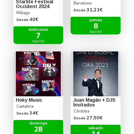
Starlite Festival
Barcelona
Occident 2024
31,21€
Desde
Málaga
40€
jueves
Desde
8
miércoles
agosto
7
agosto
Hoky Music
Juan Magán + DJS
Invitados
Cantabria
Córdoba
34€
Desde
27,50€
Desde
domingo
28
sábado
14