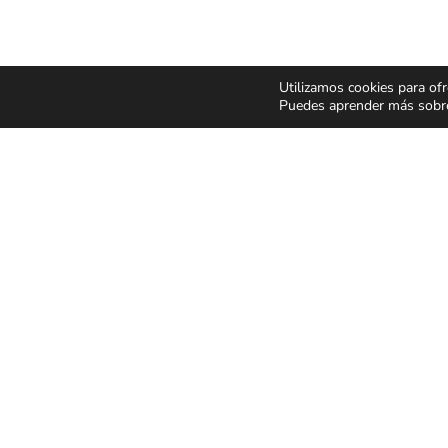
Utilizamos cookies para ofr
Puedes aprender más sobre 
CONCIERTOS Y
ESPECT
FESTIVALES
Y MUSIC
Pop Rock
Humor y 
Latino
Musicale
Flamenco Rumba
Infantil y 
Festivales
Magia
CONDICIONES GENER