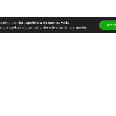
ecerte la mejor experiencia en nuestra web.
Acept
qué cookies utilizamos o desactivarlas en los
ajustes
.
ÁCULOS
TEATRO Y
MUSEOS
ALES
DANZA
VISITAS
GUIADA
monólogos
Teatro
Museos
s
Danza
Visitas g
familiar
Comedia
Infantil
ALES DE USO
PRIVACIDAD Y PROTECCIÓN DE DATOS
AVISO LEGAL