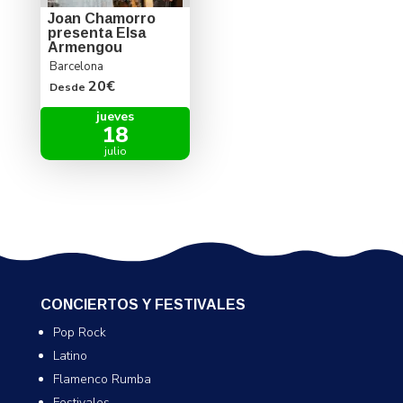
Joan Chamorro
presenta Elsa
Armengou
Barcelona
20€
Desde
jueves
18
julio
CONCIERTOS Y FESTIVALES
Pop Rock
Latino
Flamenco Rumba
Festivales