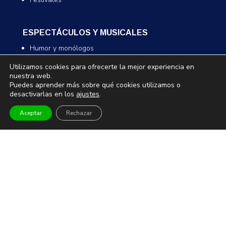
ESPECTÁCULOS Y MUSICALES
Humor y monólogos
Musicales
Utilizamos cookies para ofrecerte la mejor experiencia en
Infantil y familiar
nuestra web.
Puedes aprender más sobre qué cookies utilizamos o
Magia
desactivarlas en los
ajustes
.
Aceptar
Rechazar
TEATRO Y DANZA
Teatro
Danza
Comedia
Infantil
MUSEOS Y VISITAS GUIADAS
Museos