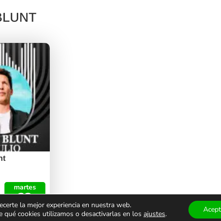
 BLUNT
nt
martes
23
ecerte la mejor experiencia en nuestra web.
julio
Acept
qué cookies utilizamos o desactivarlas en los
ajustes
.