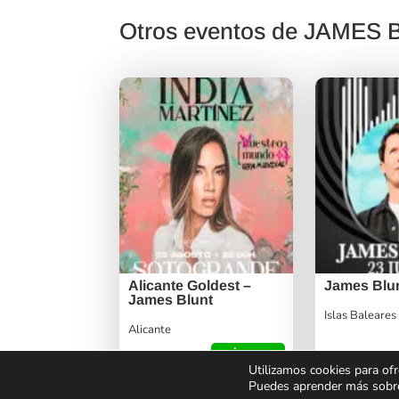
Otros eventos de JAMES
Alicante Goldest –
James Blu
James Blunt
Islas Baleares
Alicante
viernes
Desde
19
Utilizamos cookies para ofr
162€
Desde
49,50€
Puedes aprender más sobre 
julio