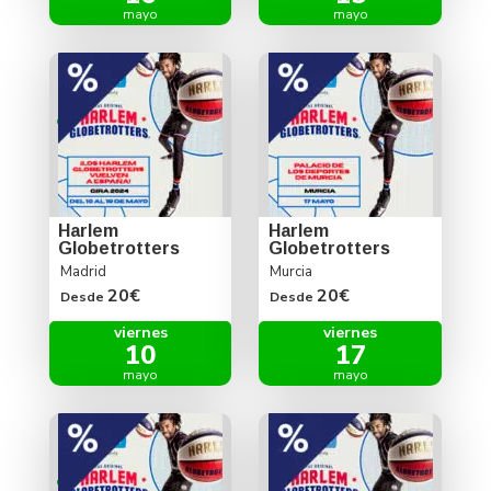
mayo
mayo
Harlem
Harlem
Globetrotters
Globetrotters
Madrid
Murcia
20€
20€
Desde
Desde
viernes
viernes
10
17
mayo
mayo