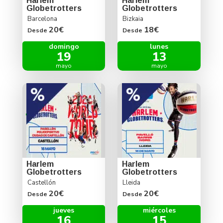
Harlem
Harlem
Globetrotters
Globetrotters
Barcelona
Bizkaia
20€
18€
Desde
Desde
domingo
lunes
19
13
mayo
mayo
Harlem
Harlem
Globetrotters
Globetrotters
Castellón
Lleida
20€
20€
Desde
Desde
jueves
miércoles
16
15