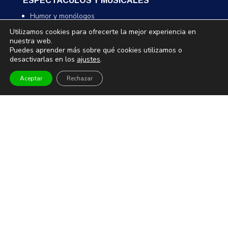
ESPECTÁCULOS Y MUSICALES
Humor y monólogos
Musicales
Utilizamos cookies para ofrecerte la mejor experiencia en
nuestra web.
Infantil y familiar
Puedes aprender más sobre qué cookies utilizamos o
Magia
desactivarlas en los
ajustes
.
Aceptar
Rechazar
TEATRO Y DANZA
Teatro
Danza
Comedia
Infantil
MUSEOS Y VISITAS GUIADAS
Museos
Visitas guiadas