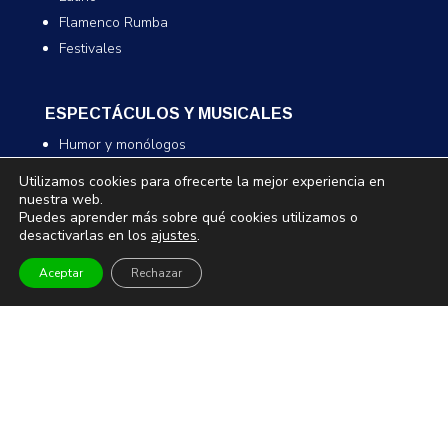
Flamenco Rumba
Festivales
ESPECTÁCULOS Y MUSICALES
Humor y monólogos
Musicales
Utilizamos cookies para ofrecerte la mejor experiencia en
Infantil y familiar
nuestra web.
Puedes aprender más sobre qué cookies utilizamos o
Magia
desactivarlas en los
ajustes
.
Aceptar
Rechazar
TEATRO Y DANZA
Teatro
Danza
Comedia
Infantil