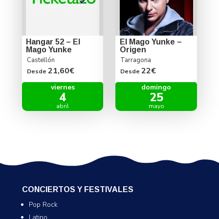
Hangar 52 – El
El Mago Yunke –
Mago Yunke
Origen
Castellón
Tarragona
21,60€
22€
Desde
Desde
viernes
domingo
4
25
abril
mayo
CONCIERTOS Y FESTIVALES
Pop Rock
Latino