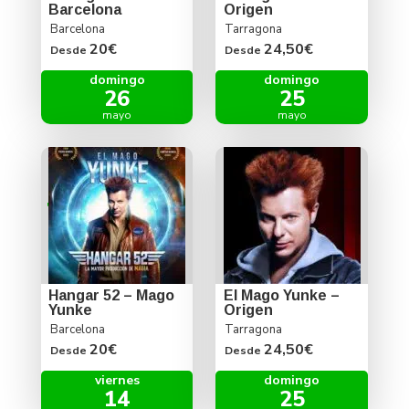
Barcelona
Origen
Barcelona
Tarragona
20€
24,50€
Desde
Desde
domingo
domingo
26
25
mayo
mayo
Hangar 52 – Mago
El Mago Yunke –
Yunke
Origen
Barcelona
Tarragona
20€
24,50€
Desde
Desde
viernes
domingo
14
25