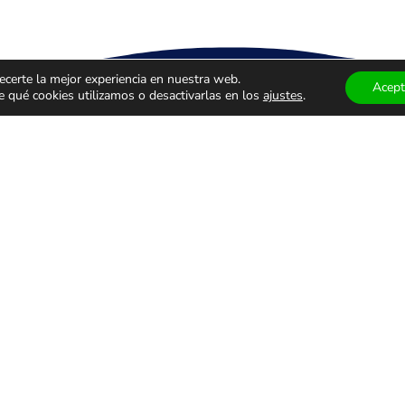
ecerte la mejor experiencia en nuestra web.
Acept
qué cookies utilizamos o desactivarlas en los
ajustes
.
ÁCULOS
TEATRO Y
MUSEOS
ALES
DANZA
VISITAS
GUIADA
monólogos
Teatro
Museos
s
Danza
Visitas g
familiar
Comedia
Infantil
ALES DE USO
PRIVACIDAD Y PROTECCIÓN DE DATOS
AVISO LEGAL
© 2026 Ticketazo.es. Todos los derechos reservados.