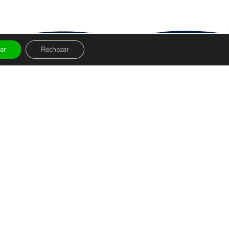
ar
Rechazar
 Y
DEPORTES
Fútbol
S
Baloncesto
Tenis
uiadas
F1/Automovilismo
POLÍTICA DE COOKIES