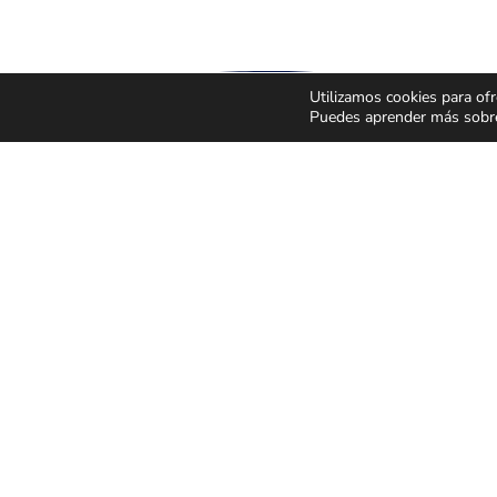
Utilizamos cookies para ofr
Puedes aprender más sobre 
CONCIERTOS Y
ESPECT
FESTIVALES
Y MUSIC
Pop Rock
Humor y 
Latino
Musicale
Flamenco Rumba
Infantil y 
Festivales
Magia
CONDICIONES GENER