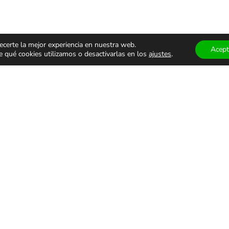
ecerte la mejor experiencia en nuestra web.
Acept
qué cookies utilizamos o desactivarlas en los
ajustes
.
ÁCULOS
TEATRO Y
MUSEOS
ALES
DANZA
VISITAS
GUIADA
monólogos
Teatro
Museos
s
Danza
Visitas g
familiar
Comedia
Infantil
ALES DE USO
PRIVACIDAD Y PROTECCIÓN DE DATOS
AVISO LEGAL