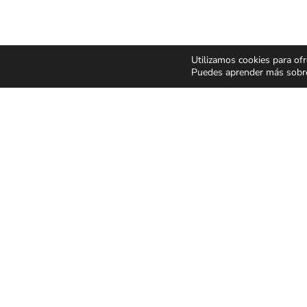
Utilizamos cookies para ofr
Puedes aprender más sobre 
CONCIERTOS Y
ESPECT
FESTIVALES
Y MUSIC
Pop Rock
Humor y 
Latino
Musicale
Flamenco Rumba
Infantil y 
Festivales
Magia
CONDICIONES GENER