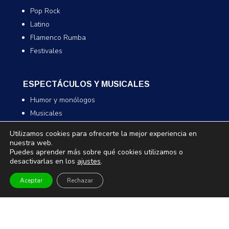
Pop Rock
Latino
Flamenco Rumba
Festivales
ESPECTÁCULOS Y MUSICALES
Humor y monólogos
Musicales
Infantil y familiar
Utilizamos cookies para ofrecerte la mejor experiencia en
Magia
nuestra web.
Puedes aprender más sobre qué cookies utilizamos o
desactivarlas en los
ajustes
.
TEATRO Y DANZA
Aceptar
Rechazar
Teatro
Danza
Comedia
Infantil