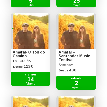
5
25
julio
mayo
Amaral- O son do
Amaral –
Camino
Santander Music
Festival
LA CORUÑA
Santander
113€
Desde
40€
Desde
viernes
14
sábado
2
febrero
agosto