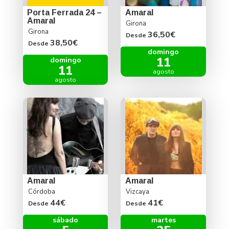
Porta Ferrada 24 –
Amaral
Amaral
Girona
Girona
36,50€
Desde
38,50€
Desde
domingo
11
domingo
11
agosto
agosto
Amaral
Amaral
Córdoba
Vizcaya
44€
41€
Desde
Desde
sábado
martes