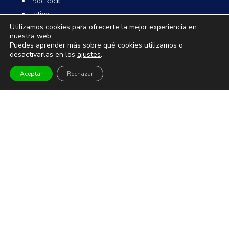
Pop Rock
Latino
Utilizamos cookies para ofrecerte la mejor experiencia en
Flamenco Rumba
nuestra web.
Festivales
Puedes aprender más sobre qué cookies utilizamos o
desactivarlas en los
ajustes
.
ESPECTÁCULOS Y MUSICALES
Aceptar
Rechazar
Humor y monólogos
Musicales
Infantil y familiar
Magia
TEATRO Y DANZA
Teatro
Danza
Comedia
Infantil