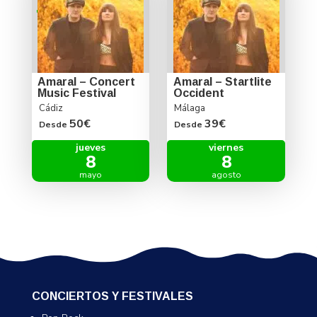
Amaral – Concert
Amaral – Startlite
Music Festival
Occident
Cádiz
Málaga
50€
39€
Desde
Desde
jueves
viernes
8
8
mayo
agosto
CONCIERTOS Y FESTIVALES