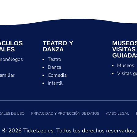
ÁCULOS
TEATRO Y
MUSEOS
ALES
DANZA
VISITAS
GUIADA
monólogos
Teatro
Museos
s
Danza
Visitas g
familiar
Comedia
Infantil
ALES DE USO
PRIVACIDAD Y PROTECCIÓN DE DATOS
AVISO LEGAL
© 2026 Ticketazo.es. Todos los derechos reservados.