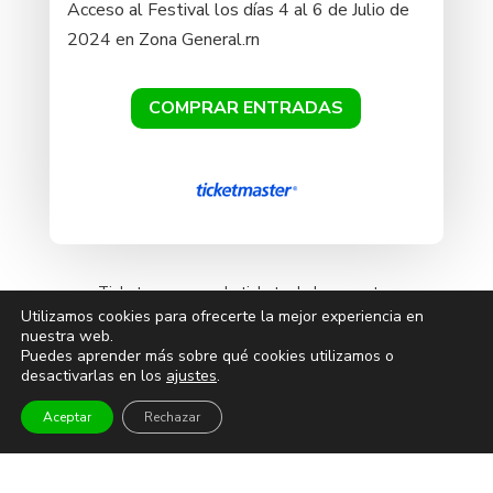
Acceso al Festival los días 4 al 6 de Julio de
2024 en Zona General.rn
COMPRAR ENTRADAS
Ticketazo no vende tickets de los eventos
Utilizamos cookies para ofrecerte la mejor experiencia en
directamente, solo redirige/enlaza a las páginas de
nuestra web.
venta oficiales y seguras para que no corras ningún
Puedes aprender más sobre qué cookies utilizamos o
desactivarlas en los
ajustes
.
riesgo a la hora de comprar tus entradas.
Aceptar
Rechazar
Otros eventos de Weekend
Beach Festival – Abono