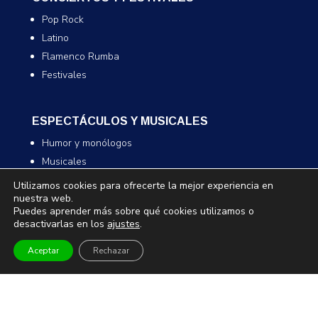
Pop Rock
Latino
Flamenco Rumba
Festivales
ESPECTÁCULOS Y MUSICALES
Humor y monólogos
Musicales
Infantil y familiar
Utilizamos cookies para ofrecerte la mejor experiencia en
nuestra web.
Magia
Puedes aprender más sobre qué cookies utilizamos o
desactivarlas en los
ajustes
.
TEATRO Y DANZA
Aceptar
Rechazar
Teatro
Danza
Comedia