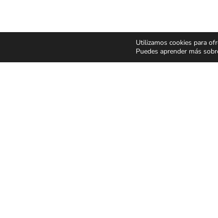
Utilizamos cookies para ofr
Puedes aprender más sobre 
CONCIERTOS Y
ESPECT
FESTIVALES
Y MUSIC
Pop Rock
Humor y 
Latino
Musicale
Flamenco Rumba
Infantil y 
Festivales
Magia
CONDICIONES GENER