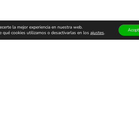
ecerte la mejor experiencia en nuestra web.
Acept
qué cookies utilizamos o desactivarlas en los
ajustes
.
ÁCULOS
TEATRO Y
MUSEOS
ALES
DANZA
VISITAS
GUIADA
monólogos
Teatro
Museos
s
Danza
Visitas g
familiar
Comedia
Infantil
ALES DE USO
PRIVACIDAD Y PROTECCIÓN DE DATOS
AVISO LEGAL