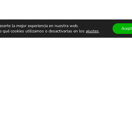
ecerte la mejor experiencia en nuestra web.
Acept
qué cookies utilizamos o desactivarlas en los
ajustes
.
ÁCULOS
TEATRO Y
MUSEOS
ALES
DANZA
VISITAS
GUIADA
monólogos
Teatro
Museos
s
Danza
Visitas g
familiar
Comedia
Infantil
ALES DE USO
PRIVACIDAD Y PROTECCIÓN DE DATOS
AVISO LEGAL