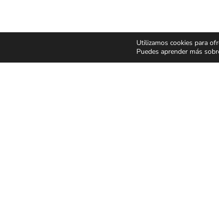
Utilizamos cookies para ofr
Puedes aprender más sobre 
CONCIERTOS Y
ESPECT
FESTIVALES
Y MUSIC
Pop Rock
Humor y 
Latino
Musicale
Flamenco Rumba
Infantil y 
Festivales
Magia
CONDICIONES GENER