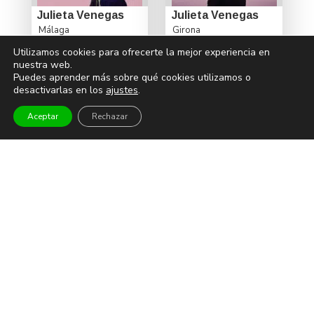
Julieta Venegas
Julieta Venegas
Málaga
Girona
30€
41,50€
Desde
Desde
Utilizamos cookies para ofrecerte la mejor experiencia en
nuestra web.
martes
viernes
Puedes aprender más sobre qué cookies utilizamos o
23
26
desactivarlas en los
ajustes
.
julio
julio
Aceptar
Rechazar
CONCIERTOS Y FESTIVALES
Pop Rock
Latino
Flamenco Rumba
Festivales