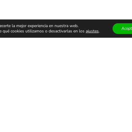
ecerte la mejor experiencia en nuestra web.
Acept
qué cookies utilizamos o desactivarlas en los
ajustes
.
ÁCULOS
TEATRO Y
MUSEOS
ALES
DANZA
VISITAS
GUIADA
monólogos
Teatro
Museos
s
Danza
Visitas g
familiar
Comedia
Infantil
ALES DE USO
PRIVACIDAD Y PROTECCIÓN DE DATOS
AVISO LEGAL