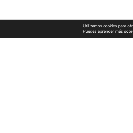
Utilizamos cookies para ofr
Puedes aprender más sobre 
CONCIERTOS Y
ESPECT
FESTIVALES
Y MUSIC
Pop Rock
Humor y 
Latino
Musicale
Flamenco Rumba
Infantil y 
Festivales
Magia
CONDICIONES GENER