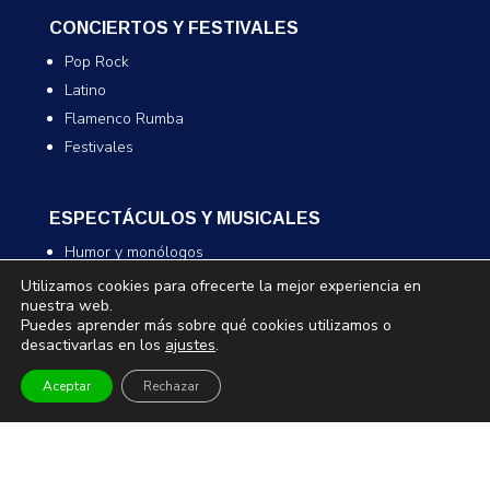
CONCIERTOS Y FESTIVALES
Pop Rock
Latino
Flamenco Rumba
Festivales
ESPECTÁCULOS Y MUSICALES
Humor y monólogos
Musicales
Utilizamos cookies para ofrecerte la mejor experiencia en
nuestra web.
Infantil y familiar
Puedes aprender más sobre qué cookies utilizamos o
Magia
desactivarlas en los
ajustes
.
Aceptar
Rechazar
TEATRO Y DANZA
Teatro
Danza