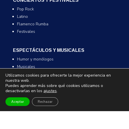
CONCIERTOS Y FESTIVALES
Pop Rock
Latino
Flamenco Rumba
Festivales
ESPECTÁCULOS Y MUSICALES
Humor y monólogos
Musicales
Infantil y familiar
Utilizamos cookies para ofrecerte la mejor experiencia en
nuestra web.
Magia
Puedes aprender más sobre qué cookies utilizamos o
desactivarlas en los
ajustes
.
TEATRO Y DANZA
Aceptar
Rechazar
Teatro
Danza
Comedia