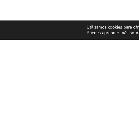
Utilizamos cookies para ofr
Puedes aprender más sobre 
CONCIERTOS Y
ESPECT
FESTIVALES
Y MUSIC
Pop Rock
Humor y 
Latino
Musicale
Flamenco Rumba
Infantil y 
Festivales
Magia
CONDICIONES GENER