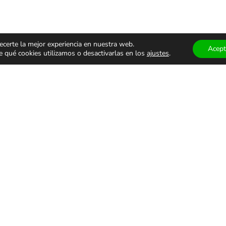
ecerte la mejor experiencia en nuestra web.
Acept
qué cookies utilizamos o desactivarlas en los
ajustes
.
ÁCULOS
TEATRO Y
MUSEOS
ALES
DANZA
VISITAS
GUIADA
monólogos
Teatro
Museos
s
Danza
Visitas g
familiar
Comedia
Infantil
ALES DE USO
PRIVACIDAD Y PROTECCIÓN DE DATOS
AVISO LEGAL