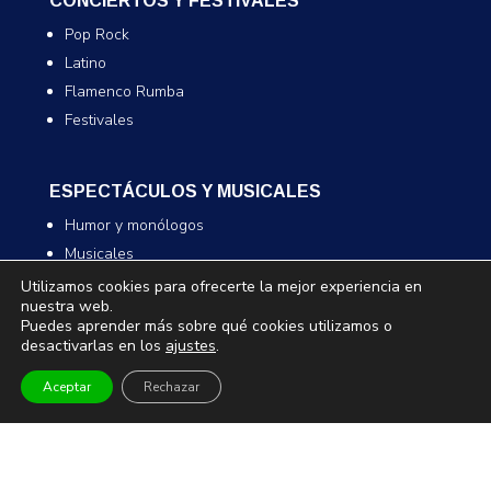
CONCIERTOS Y FESTIVALES
Pop Rock
Latino
Flamenco Rumba
Festivales
ESPECTÁCULOS Y MUSICALES
Humor y monólogos
Musicales
Infantil y familiar
Utilizamos cookies para ofrecerte la mejor experiencia en
nuestra web.
Magia
Puedes aprender más sobre qué cookies utilizamos o
desactivarlas en los
ajustes
.
TEATRO Y DANZA
Aceptar
Rechazar
Teatro
Danza
Comedia