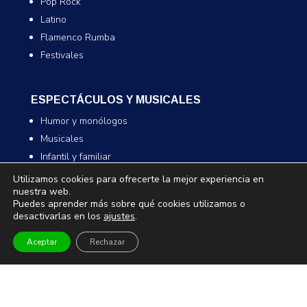
Pop Rock
Latino
Flamenco Rumba
Festivales
ESPECTÁCULOS Y MUSICALES
Humor y monólogos
Musicales
Infantil y familiar
Magia
Utilizamos cookies para ofrecerte la mejor experiencia en
nuestra web.
Puedes aprender más sobre qué cookies utilizamos o
desactivarlas en los
ajustes
.
TEATRO Y DANZA
Teatro
Aceptar
Rechazar
Danza
Comedia
Infantil