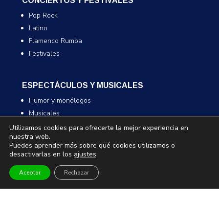
CONCIERTOS Y FESTIVALES
Pop Rock
Latino
Flamenco Rumba
Festivales
ESPECTÁCULOS Y MUSICALES
Humor y monólogos
Musicales
Infantil y familiar
Utilizamos cookies para ofrecerte la mejor experiencia en
nuestra web.
Magia
Puedes aprender más sobre qué cookies utilizamos o
desactivarlas en los
ajustes
.
TEATRO Y DANZA
Aceptar
Rechazar
Teatro
Danza
Comedia