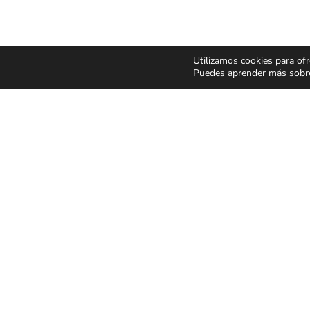
Utilizamos cookies para ofr
Puedes aprender más sobre 
CONCIERTOS Y
ESPECT
FESTIVALES
Y MUSIC
Pop Rock
Humor y 
Latino
Musicale
Flamenco Rumba
Infantil y 
Festivales
Magia
CONDICIONES GENER