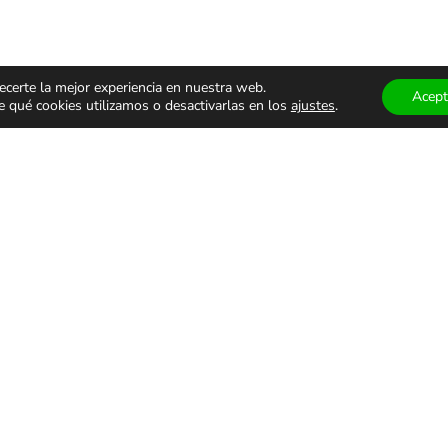
ecerte la mejor experiencia en nuestra web.
Acept
qué cookies utilizamos o desactivarlas en los
ajustes
.
ÁCULOS
TEATRO Y
MUSEOS
ALES
DANZA
VISITAS
GUIADA
monólogos
Teatro
Museos
s
Danza
Visitas g
familiar
Comedia
Infantil
ALES DE USO
PRIVACIDAD Y PROTECCIÓN DE DATOS
AVISO LEGAL