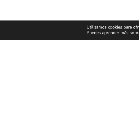
Utilizamos cookies para ofr
Puedes aprender más sobre 
CONCIERTOS Y
ESPECT
FESTIVALES
Y MUSIC
Pop Rock
Humor y 
Latino
Musicale
Flamenco Rumba
Infantil y 
Festivales
Magia
CONDICIONES GENER