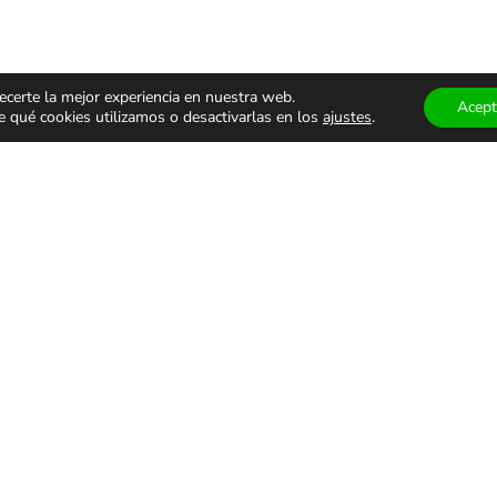
ecerte la mejor experiencia en nuestra web.
Acept
qué cookies utilizamos o desactivarlas en los
ajustes
.
ÁCULOS
TEATRO Y
MUSEOS
ALES
DANZA
VISITAS
GUIADA
monólogos
Teatro
Museos
s
Danza
Visitas g
familiar
Comedia
Infantil
ALES DE USO
PRIVACIDAD Y PROTECCIÓN DE DATOS
AVISO LEGAL