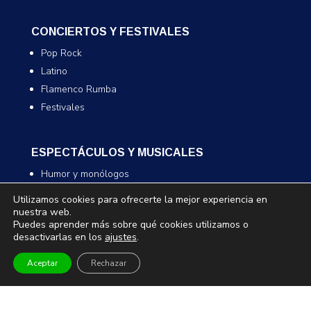
CONCIERTOS Y FESTIVALES
Pop Rock
Latino
Flamenco Rumba
Festivales
ESPECTÁCULOS Y MUSICALES
Humor y monólogos
Musicales
Utilizamos cookies para ofrecerte la mejor experiencia en
Infantil y familiar
nuestra web.
Puedes aprender más sobre qué cookies utilizamos o
Magia
desactivarlas en los
ajustes
.
Aceptar
Rechazar
TEATRO Y DANZA
Teatro