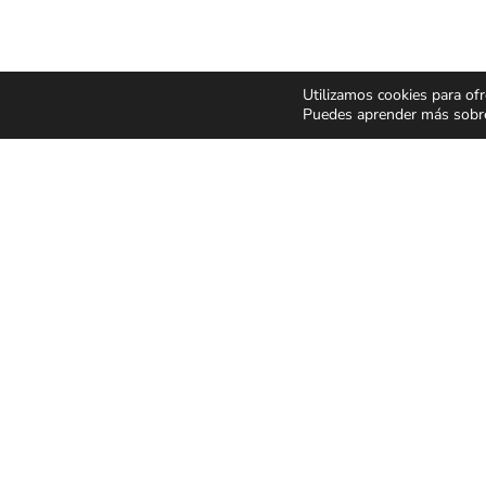
Utilizamos cookies para ofr
Puedes aprender más sobre 
CONCIERTOS Y
ESPECT
FESTIVALES
Y MUSIC
Pop Rock
Humor y 
Latino
Musicale
Flamenco Rumba
Infantil y 
Festivales
Magia
CONDICIONES GENER