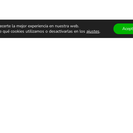
ecerte la mejor experiencia en nuestra web.
Acept
qué cookies utilizamos o desactivarlas en los
ajustes
.
ÁCULOS
TEATRO Y
MUSEOS
ALES
DANZA
VISITAS
GUIADA
monólogos
Teatro
Museos
s
Danza
Visitas g
familiar
Comedia
Infantil
ALES DE USO
PRIVACIDAD Y PROTECCIÓN DE DATOS
AVISO LEGAL