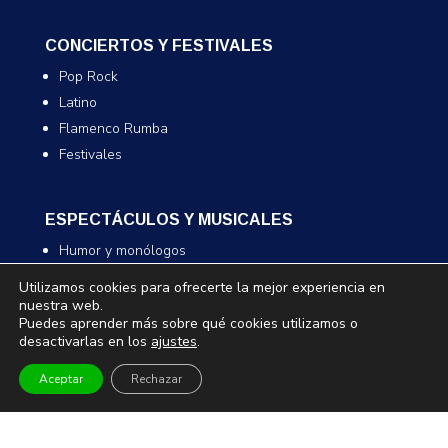
CONCIERTOS Y FESTIVALES
Pop Rock
Latino
Flamenco Rumba
Festivales
ESPECTÁCULOS Y MUSICALES
Humor y monólogos
Musicales
Utilizamos cookies para ofrecerte la mejor experiencia en
Infantil y familiar
nuestra web.
Puedes aprender más sobre qué cookies utilizamos o
Magia
desactivarlas en los
ajustes
.
Aceptar
Rechazar
TEATRO Y DANZA
Teatro