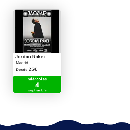
Jordan Rakei
Madrid
25€
Desde
miércoles
4
septiembre