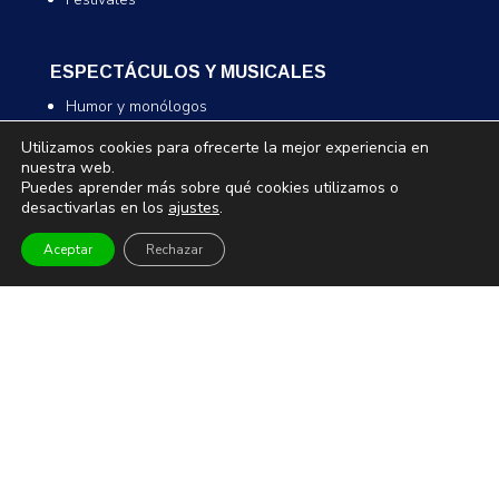
ESPECTÁCULOS Y MUSICALES
Humor y monólogos
Musicales
Utilizamos cookies para ofrecerte la mejor experiencia en
Infantil y familiar
nuestra web.
Puedes aprender más sobre qué cookies utilizamos o
Magia
desactivarlas en los
ajustes
.
Aceptar
Rechazar
TEATRO Y DANZA
Teatro
Danza
Comedia
Infantil
MUSEOS Y VISITAS GUIADAS
Museos