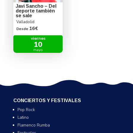
Javi Sancho – Del
deporte también
se sale
Valladolid
16€
Desde
viernes
10
mayo
CONCIERTOS Y FESTIVALES
Pop Rock
Latino
Flamenco Rumba
Festivales