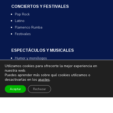
CONCIERTOS Y FESTIVALES
Pop Rock
Latino
Flamenco Rumba
Festivales
ESPECTÁCULOS Y MUSICALES
Humor y monólogos
Musicales
Utilizamos cookies para ofrecerte la mejor experiencia en
nuestra web.
Infantil y familiar
Puedes aprender más sobre qué cookies utilizamos o
Magia
desactivarlas en los
ajustes
.
Aceptar
Rechazar
TEATRO Y DANZA
Teatro
Danza