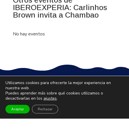
IBEROEXPERIA: Carlinhos
Brown invita a Chambao
No hay eventos
Utilizamos cookies para ofrecerte la mejor experiencia en
CONCIERTOS Y FESTIVALES
nuestra web.
Puedes aprender más sobre qué cookies utilizamos o
Pop Rock
desactivarlas en los
ajustes
.
Latino
Flamenco Rumba
Aceptar
Rechazar
Festivales