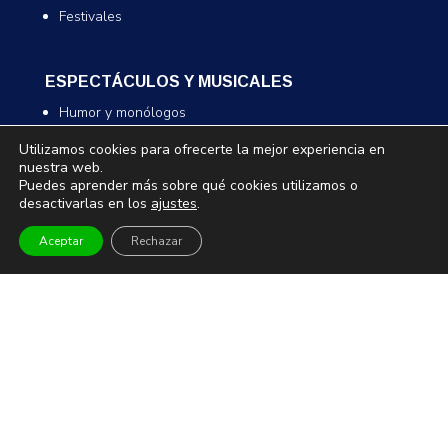
Festivales
ESPECTÁCULOS Y MUSICALES
Humor y monólogos
Musicales
Utilizamos cookies para ofrecerte la mejor experiencia en
Infantil y familiar
nuestra web.
Puedes aprender más sobre qué cookies utilizamos o
Magia
desactivarlas en los
ajustes
.
Aceptar
Rechazar
TEATRO Y DANZA
Teatro
Danza
Comedia
Infantil
MUSEOS Y VISITAS GUIADAS