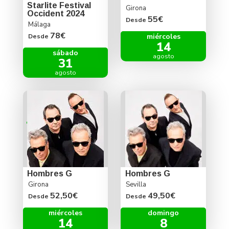
Starlite Festival
Girona
Occident 2024
55€
Desde
Málaga
78€
miércoles
Desde
14
sábado
agosto
31
agosto
Hombres G
Hombres G
Girona
Sevilla
52,50€
49,50€
Desde
Desde
miércoles
domingo
14
8