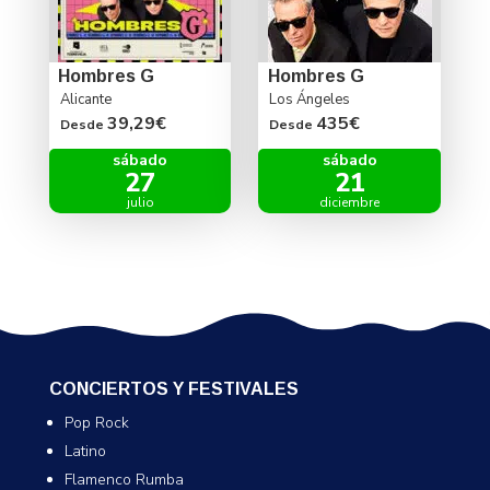
Hombres G
Hombres G
Alicante
Los Ángeles
39,29€
435€
Desde
Desde
sábado
sábado
27
21
julio
diciembre
CONCIERTOS Y FESTIVALES
Pop Rock
Latino
Flamenco Rumba