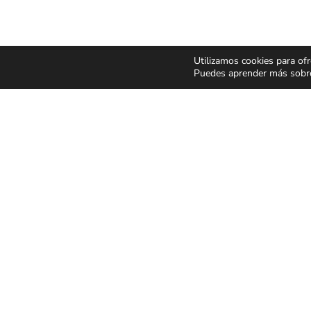
Utilizamos cookies para ofr
Puedes aprender más sobre 
CONCIERTOS Y
ESPECT
FESTIVALES
Y MUSIC
Pop Rock
Humor y 
Latino
Musicale
Flamenco Rumba
Infantil y 
Festivales
Magia
CONDICIONES GENER