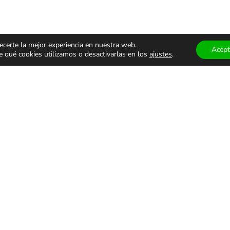
ecerte la mejor experiencia en nuestra web.
Acept
qué cookies utilizamos o desactivarlas en los
ajustes
.
ÁCULOS
TEATRO Y
MUSEOS
ALES
DANZA
VISITAS
GUIADA
monólogos
Teatro
Museos
s
Danza
Visitas g
familiar
Comedia
Infantil
ALES DE USO
PRIVACIDAD Y PROTECCIÓN DE DATOS
AVISO LEGAL