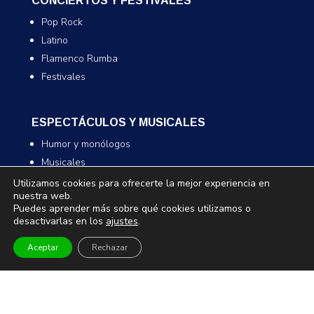
CONCIERTOS Y FESTIVALES
Pop Rock
Latino
Flamenco Rumba
Festivales
ESPECTÁCULOS Y MUSICALES
Humor y monólogos
Musicales
Infantil y familiar
Utilizamos cookies para ofrecerte la mejor experiencia en
nuestra web.
Magia
Puedes aprender más sobre qué cookies utilizamos o
desactivarlas en los
ajustes
.
TEATRO Y DANZA
Aceptar
Rechazar
Teatro
Danza
Comedia