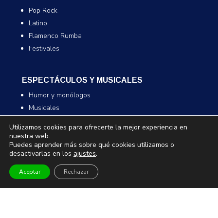
Pop Rock
Latino
Flamenco Rumba
Festivales
ESPECTÁCULOS Y MUSICALES
Humor y monólogos
Musicales
Infantil y familiar
Utilizamos cookies para ofrecerte la mejor experiencia en
Magia
nuestra web.
Puedes aprender más sobre qué cookies utilizamos o
desactivarlas en los
ajustes
.
TEATRO Y DANZA
Aceptar
Rechazar
Teatro
Danza
Comedia
Infantil