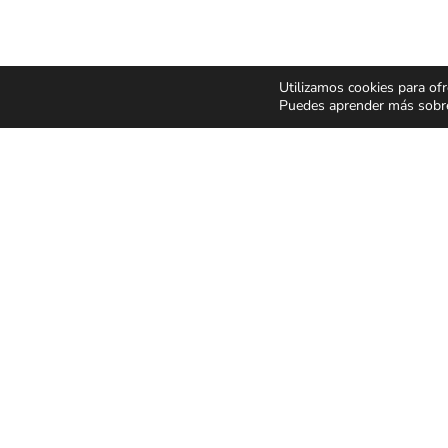
Utilizamos cookies para ofr
Puedes aprender más sobre 
CONCIERTOS Y
ESPECT
FESTIVALES
Y MUSIC
Pop Rock
Humor y 
Latino
Musicale
Flamenco Rumba
Infantil y 
Festivales
Magia
CONDICIONES GENER