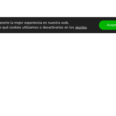
ecerte la mejor experiencia en nuestra web.
Acept
qué cookies utilizamos o desactivarlas en los
ajustes
.
ÁCULOS
TEATRO Y
MUSEOS
ALES
DANZA
VISITAS
GUIADA
monólogos
Teatro
Museos
s
Danza
Visitas g
familiar
Comedia
Infantil
ALES DE USO
PRIVACIDAD Y PROTECCIÓN DE DATOS
AVISO LEGAL