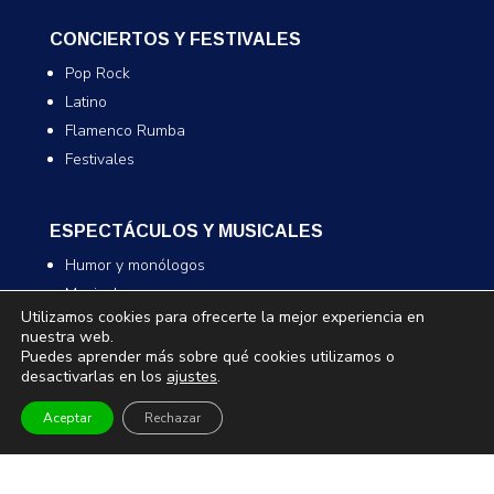
CONCIERTOS Y FESTIVALES
Pop Rock
Latino
Flamenco Rumba
Festivales
ESPECTÁCULOS Y MUSICALES
Humor y monólogos
Musicales
Utilizamos cookies para ofrecerte la mejor experiencia en
Infantil y familiar
nuestra web.
Magia
Puedes aprender más sobre qué cookies utilizamos o
desactivarlas en los
ajustes
.
Aceptar
Rechazar
TEATRO Y DANZA
Teatro
Danza