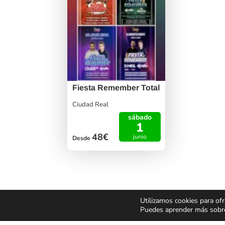
Fiesta Remember Total
Ciudad Real
sábado
1
48€
junio
Desde
Utilizamos cookies para ofr
Puedes aprender más sobre 