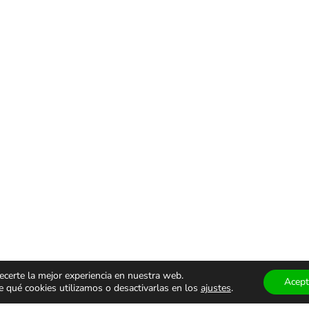
ecerte la mejor experiencia en nuestra web.
Acept
qué cookies utilizamos o desactivarlas en los
ajustes
.