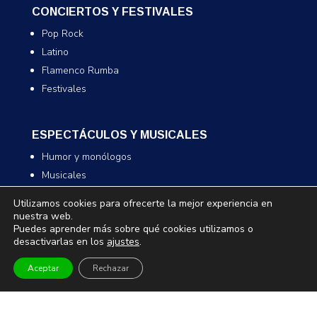
CONCIERTOS Y FESTIVALES
Pop Rock
Latino
Flamenco Rumba
Festivales
ESPECTÁCULOS Y MUSICALES
Humor y monólogos
Musicales
Infantil y familiar
Utilizamos cookies para ofrecerte la mejor experiencia en
Magia
nuestra web.
Puedes aprender más sobre qué cookies utilizamos o
desactivarlas en los
ajustes
.
TEATRO Y DANZA
Aceptar
Rechazar
Teatro
Danza
Comedia