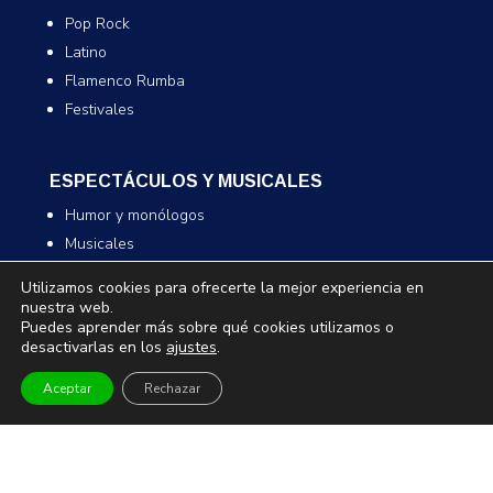
Pop Rock
Latino
Flamenco Rumba
Festivales
ESPECTÁCULOS Y MUSICALES
Humor y monólogos
Musicales
Infantil y familiar
Utilizamos cookies para ofrecerte la mejor experiencia en
Magia
nuestra web.
Puedes aprender más sobre qué cookies utilizamos o
desactivarlas en los
ajustes
.
TEATRO Y DANZA
Aceptar
Rechazar
Teatro
Danza
Comedia
Infantil