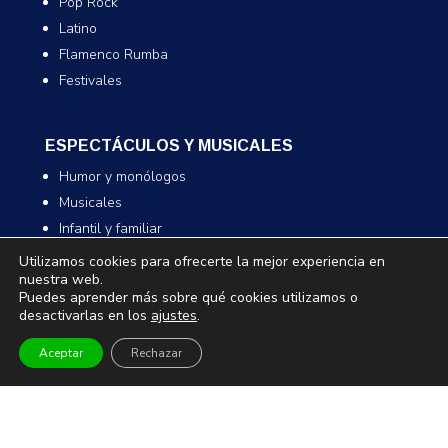
Pop Rock
Latino
Flamenco Rumba
Festivales
ESPECTÁCULOS Y MUSICALES
Humor y monólogos
Musicales
Infantil y familiar
Magia
Utilizamos cookies para ofrecerte la mejor experiencia en
nuestra web.
Puedes aprender más sobre qué cookies utilizamos o
desactivarlas en los
ajustes
.
TEATRO Y DANZA
Teatro
Aceptar
Rechazar
Danza
Comedia
Infantil